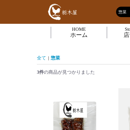
HOME
St
ホーム
店
全て
|
惣菜
3件
の商品が見つかりました