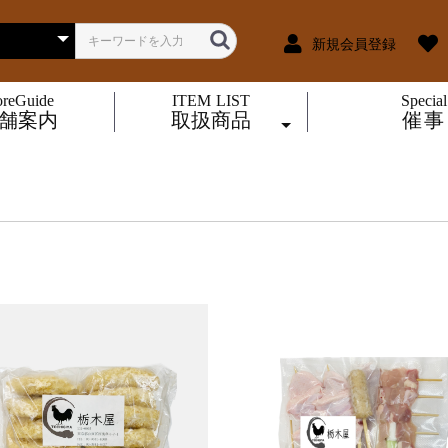
新規会員登録
oreGuide
ITEM LIST
Special
舗案内
取扱商品
催事
鶏惣菜
生鮮品
冷凍品
煮物・その他
焼き鳥
揚げ物
鶏
豚