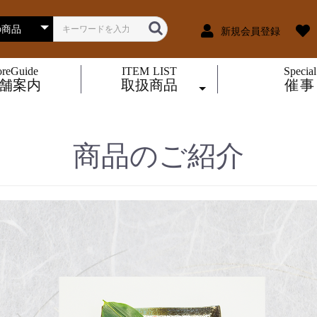
新規会員登録
oreGuide
ITEM LIST
Special
舗案内
取扱商品
催事
鶏惣菜
生鮮品
冷凍品
煮物・その他
焼き鳥
揚げ物
鶏
豚
商品のご紹介